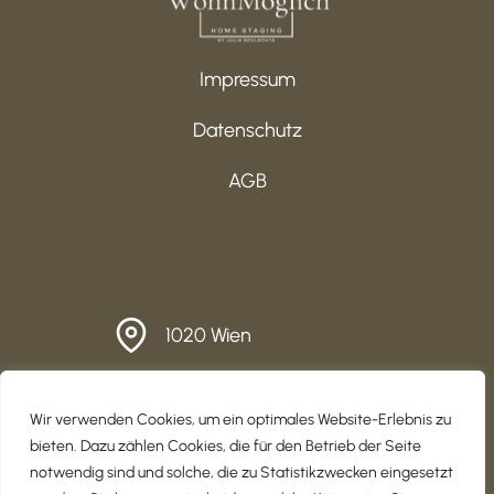
Impressum
Datenschutz
AGB
1020 Wien
office@wohnmoeglich.at
Wir verwenden Cookies, um ein optimales Website-Erlebnis zu
+43 670 650 93 11
bieten. Dazu zählen Cookies, die für den Betrieb der Seite
notwendig sind und solche, die zu Statistikzwecken eingesetzt